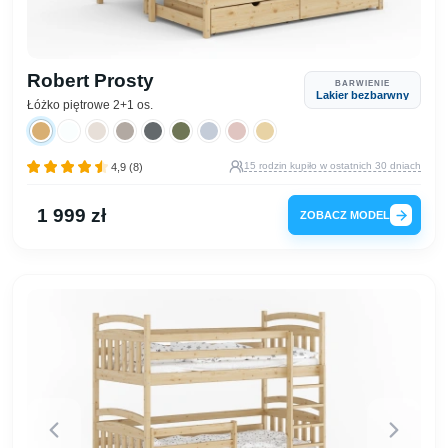
Robert Prosty
BARWIENIE
Lakier bezbarwny
Łóżko piętrowe 2+1 os.
15 rodzin kupiło w ostatnich 30 dniach
4,9 (8)
1 999 zł
ZOBACZ MODEL