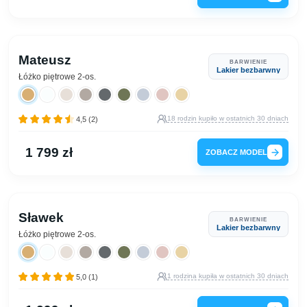
Mateusz
BARWIENIE
Lakier bezbarwny
Łóżko piętrowe 2-os.
18 rodzin kupiło w ostatnich 30 dniach
4,5 (2)
1 799 zł
ZOBACZ MODEL
Sławek
BARWIENIE
Lakier bezbarwny
Łóżko piętrowe 2-os.
1 rodzina kupiła w ostatnich 30 dniach
5,0 (1)