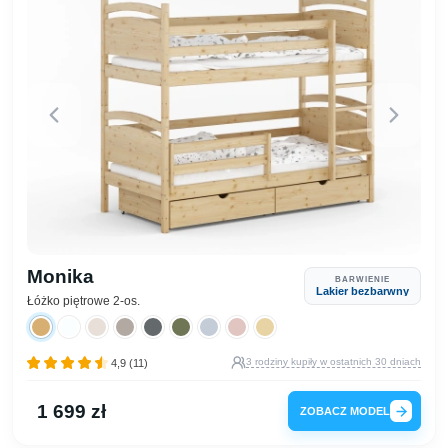
Monika
BARWIENIE
Lakier bezbarwny
Łóżko piętrowe 2-os.
3 rodziny kupiły w ostatnich 30 dniach
4,9 (11)
1 699 zł
ZOBACZ MODEL