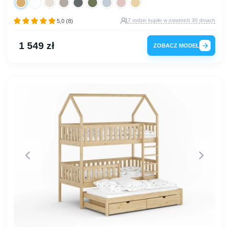
7 rodzin kupiło w ostatnich 30 dniach
5,0 (8)
1 549 zł
ZOBACZ MODEL