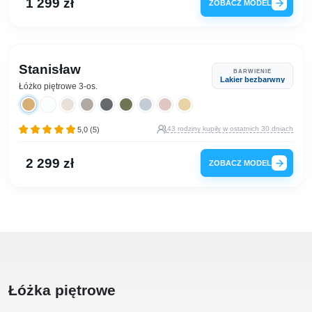
1 299 zł
ZOBACZ MODEL
Stanisław
BARWIENIE
Lakier bezbarwny
Łóżko piętrowe 3-os.
43 rodziny kupiły w ostatnich 30 dniach
5,0 (5)
2 299 zł
ZOBACZ MODEL
Łóżka piętrowe