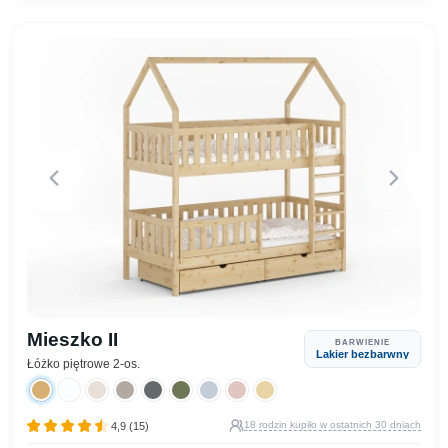
Mieszko II
BARWIENIE
Lakier bezbarwny
Łóżko piętrowe 2-os.
18 rodzin kupiło w ostatnich 30 dniach
4,9 (15)