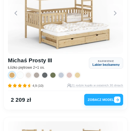
Michaś Prosty III
BARWIENIE
Lakier bezbarwny
Łóżko piętrowe 2+1 os.
21 rodzin kupiło w ostatnich 30 dniach
4,9 (10)
2 209 zł
ZOBACZ MODEL