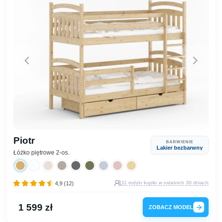
Piotr
BARWIENIE
Lakier bezbarwny
Łóżko piętrowe 2-os.
11 rodzin kupiło w ostatnich 30 dniach
4,9 (12)
1 599 zł
ZOBACZ MODEL