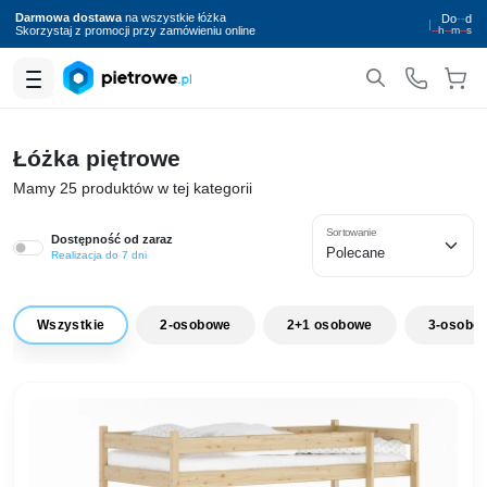
Darmowa dostawa
na wszystkie łóżka
Do
--
d
|
Skorzystaj z promocji przy zamówieniu online
--
h
--
m
--
s
Łóżka piętrowe
Mamy 25 produktów w tej kategorii
Sortowanie
Dostępność od zaraz
Realizacja do 7 dni
Wszystkie
2‑osobowe
2+1 osobowe
3‑osobo