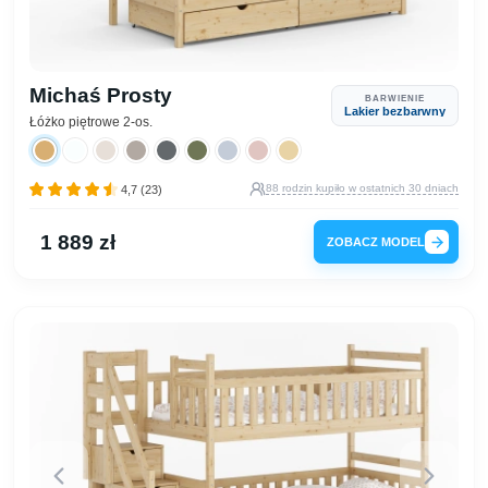
Michaś Prosty
BARWIENIE
Lakier bezbarwny
Łóżko piętrowe 2-os.
88 rodzin kupiło w ostatnich 30 dniach
4,7 (23)
1 889 zł
ZOBACZ MODEL