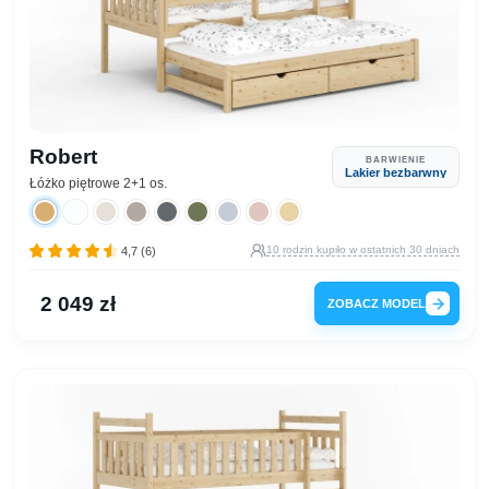
Robert
BARWIENIE
Lakier bezbarwny
Łóżko piętrowe 2+1 os.
10 rodzin kupiło w ostatnich 30 dniach
4,7 (6)
2 049 zł
ZOBACZ MODEL