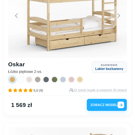
Oskar
BARWIENIE
Lakier bezbarwny
Łóżko piętrowe 2-os.
10 rodzin kupiło w ostatnich 30 dniach
5,0 (9)
1 569 zł
ZOBACZ MODEL