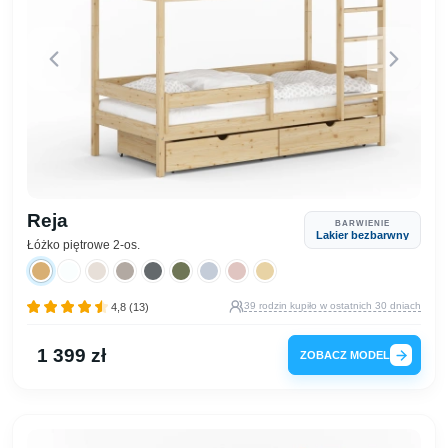
Reja
BARWIENIE
Lakier bezbarwny
Łóżko piętrowe 2-os.
39 rodzin kupiło w ostatnich 30 dniach
4,8 (13)
1 399 zł
ZOBACZ MODEL