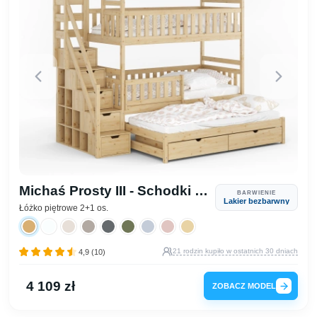
Michaś Prosty III - Schodki (bok)
BARWIENIE
Lakier bezbarwny
Łóżko piętrowe 2+1 os.
21 rodzin kupiło w ostatnich 30 dniach
4,9 (10)
4 109 zł
ZOBACZ MODEL