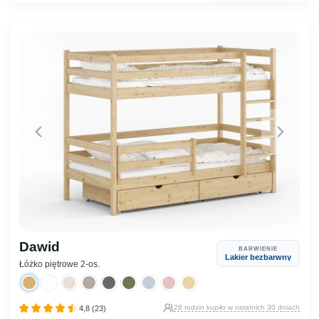
Dawid
BARWIENIE
Lakier bezbarwny
Łóżko piętrowe 2-os.
28 rodzin kupiło w ostatnich 30 dniach
4,8 (23)