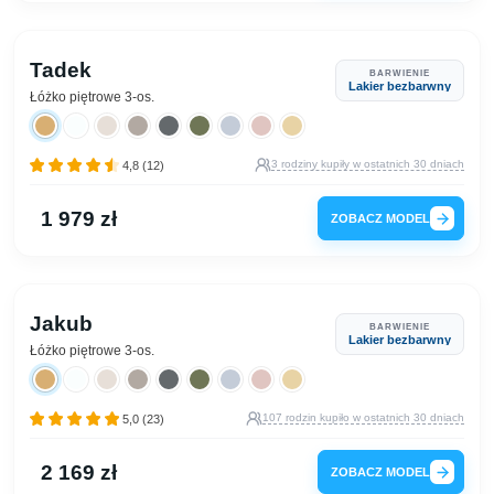
Tadek
BARWIENIE
Lakier bezbarwny
Łóżko piętrowe 3-os.
3 rodziny kupiły w ostatnich 30 dniach
4,8 (12)
1 979 zł
ZOBACZ MODEL
Jakub
BARWIENIE
Lakier bezbarwny
Łóżko piętrowe 3-os.
107 rodzin kupiło w ostatnich 30 dniach
5,0 (23)
2 169 zł
ZOBACZ MODEL