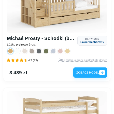
Michaś Prosty - Schodki (bok)
BARWIENIE
Lakier bezbarwny
Łóżko piętrowe 2-os.
88 rodzin kupiło w ostatnich 30 dniach
4,7 (23)
3 439 zł
ZOBACZ MODEL