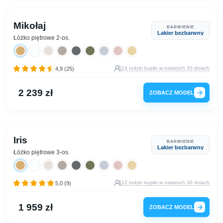
Mikołaj
BARWIENIE
Lakier bezbarwny
Łóżko piętrowe 2-os.
14 rodzin kupiło w ostatnich 30 dniach
4,9 (25)
2 239 zł
ZOBACZ MODEL
Iris
BARWIENIE
Lakier bezbarwny
Łóżko piętrowe 3-os.
12 rodzin kupiło w ostatnich 30 dniach
5,0 (9)
1 959 zł
ZOBACZ MODEL