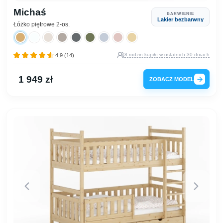
Michaś
BARWIENIE
Lakier bezbarwny
Łóżko piętrowe 2-os.
8 rodzin kupiło w ostatnich 30 dniach
4,9 (14)
1 949 zł
ZOBACZ MODEL