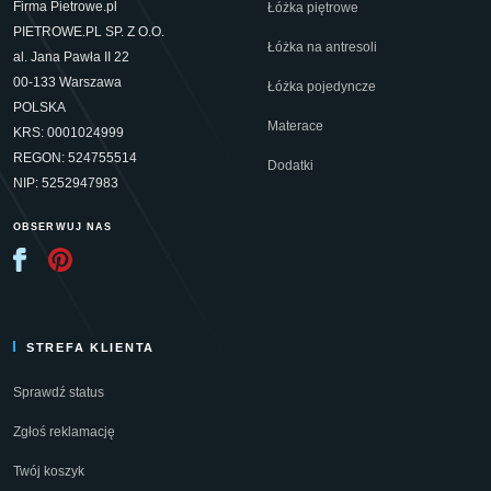
Firma Pietrowe.pl
Łóżka piętrowe
PIETROWE.PL SP. Z O.O.
Łóżka na antresoli
al. Jana Pawła II 22
00-133 Warszawa
Łóżka pojedyncze
POLSKA
Materace
KRS: 0001024999
REGON: 524755514
Dodatki
NIP: 5252947983
OBSERWUJ NAS
STREFA KLIENTA
Sprawdź status
Zgłoś reklamację
Twój koszyk