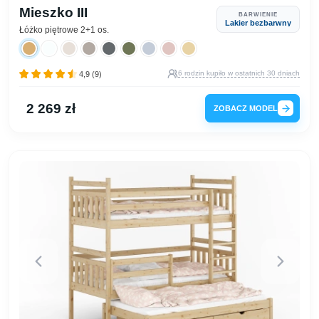
Mieszko III
BARWIENIE
Lakier bezbarwny
Łóżko piętrowe 2+1 os.
6 rodzin kupiło w ostatnich 30 dniach
4,9 (9)
2 269 zł
ZOBACZ MODEL