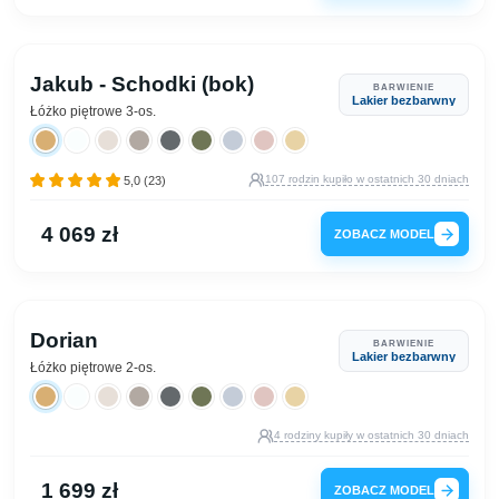
Jakub - Schodki (bok)
BARWIENIE
Lakier bezbarwny
Łóżko piętrowe 3-os.
107 rodzin kupiło w ostatnich 30 dniach
5,0 (23)
4 069 zł
ZOBACZ MODEL
Dorian
BARWIENIE
Lakier bezbarwny
Łóżko piętrowe 2-os.
4 rodziny kupiły w ostatnich 30 dniach
1 699 zł
ZOBACZ MODEL