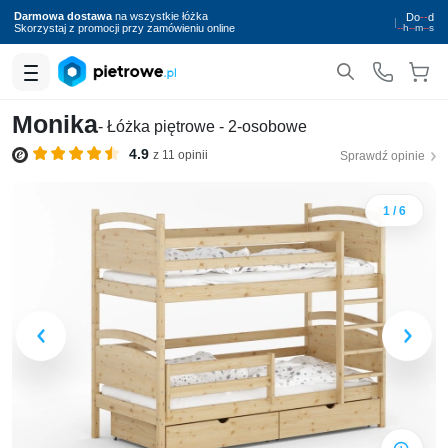
Darmowa dostawa
na wszystkie łóżka
Do
--
d
|
Skorzystaj z promocji przy zamówieniu online
--
h
--
m
--
s
Monika
- Łóżka piętrowe - 2-osobowe
4.9
z 11 opinii
Sprawdź opinie
1 / 6