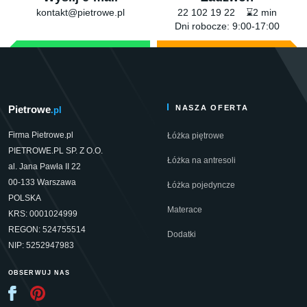
kontakt@pietrowe.pl
22 102 19 22 ⌛2 min
Dni robocze: 9:00-17:00
Pietrowe
NASZA OFERTA
.pl
Firma Pietrowe.pl
Łóżka piętrowe
PIETROWE.PL SP. Z O.O.
Łóżka na antresoli
al. Jana Pawła II 22
00-133 Warszawa
Łóżka pojedyncze
POLSKA
Materace
KRS: 0001024999
REGON: 524755514
Dodatki
NIP: 5252947983
OBSERWUJ NAS