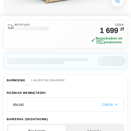
WYSYŁKA
CENA
1 699
zł
Bezpośrednio od
✓
🇵🇱 producenta
BARWIENIE
LAKIER BEZBARWNY
ROZMIAR WEWNĘTRZNY
ZMIEŃ
80x160
BARIERKA (DODATKOWA)
Bez barierki
Z barierką