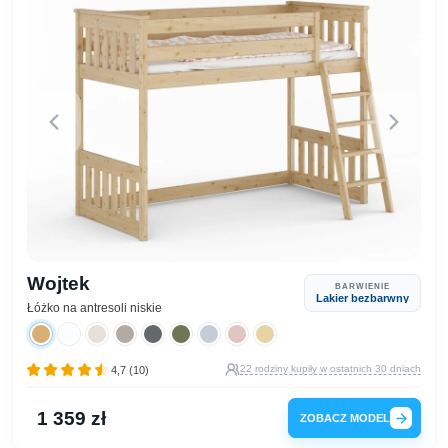
Wojtek
BARWIENIE
Lakier bezbarwny
Łóżko na antresoli niskie
22 rodziny kupiły w ostatnich 30 dniach
4,7 (10)
1 359 zł
ZOBACZ MODEL