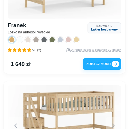
Franek
BARWIENIE
Lakier bezbarwny
Łóżko na antresoli wysokie
14 rodzin kupiło w ostatnich 30 dniach
5,0 (2)
1 649 zł
ZOBACZ MODEL