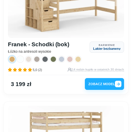
Franek - Schodki (bok)
BARWIENIE
Lakier bezbarwny
Łóżko na antresoli wysokie
14 rodzin kupiło w ostatnich 30 dniach
5,0 (2)
3 199 zł
ZOBACZ MODEL