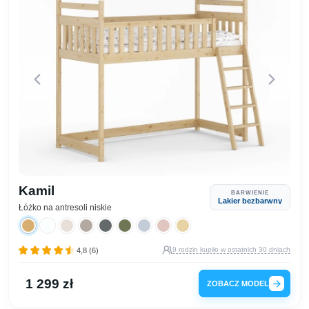
Kamil
BARWIENIE
Lakier bezbarwny
Łóżko na antresoli niskie
9 rodzin kupiło w ostatnich 30 dniach
4,8 (6)
1 299 zł
ZOBACZ MODEL