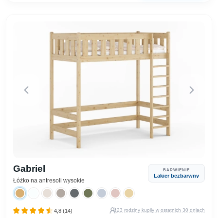
Gabriel
BARWIENIE
Lakier bezbarwny
Łóżko na antresoli wysokie
23 rodziny kupiły w ostatnich 30 dniach
4,8 (14)