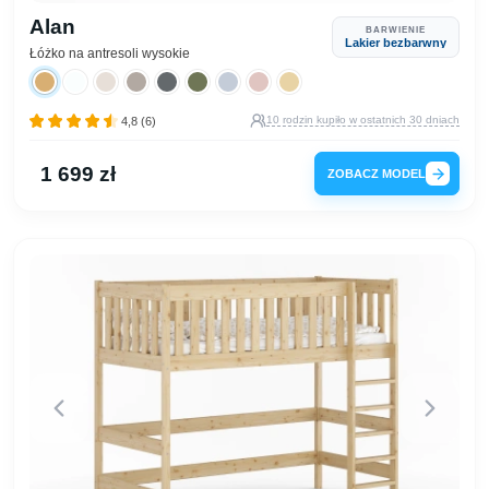
Alan
BARWIENIE
Lakier bezbarwny
Łóżko na antresoli wysokie
10 rodzin kupiło w ostatnich 30 dniach
4,8 (6)
1 699 zł
ZOBACZ MODEL