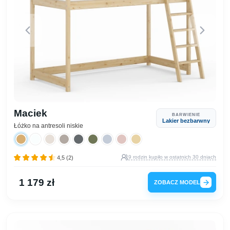
Maciek
BARWIENIE
Lakier bezbarwny
Łóżko na antresoli niskie
9 rodzin kupiło w ostatnich 30 dniach
4,5 (2)
1 179 zł
ZOBACZ MODEL