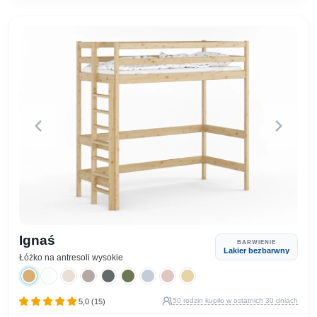
Ignaś
BARWIENIE
Lakier bezbarwny
Łóżko na antresoli wysokie
50 rodzin kupiło w ostatnich 30 dniach
5,0 (15)