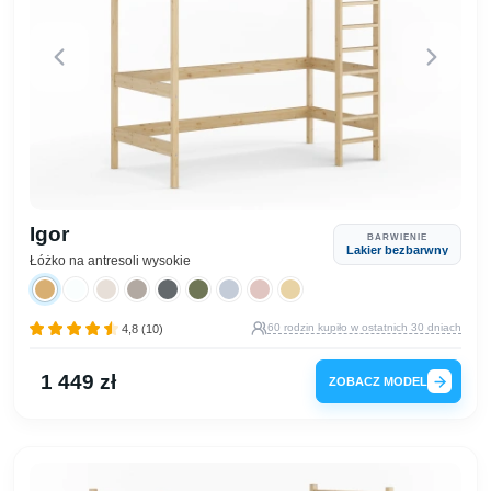
Igor
BARWIENIE
Lakier bezbarwny
Łóżko na antresoli wysokie
60 rodzin kupiło w ostatnich 30 dniach
4,8 (10)
1 449 zł
ZOBACZ MODEL