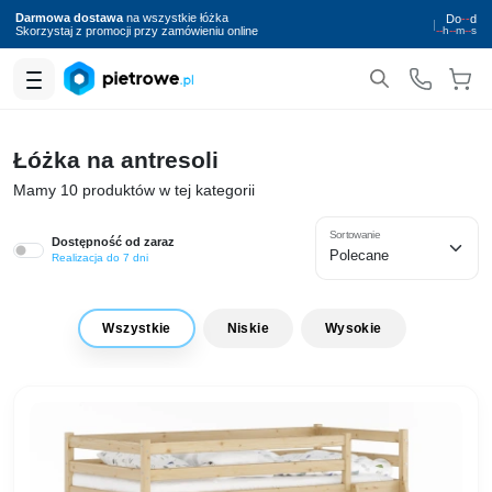
Darmowa dostawa
na wszystkie łóżka
Do
--
d
|
Skorzystaj z promocji przy zamówieniu online
--
h
--
m
--
s
Łóżka na antresoli
Mamy 10 produktów w tej kategorii
Sortowanie
Dostępność od zaraz
Realizacja do 7 dni
Wszystkie
Niskie
Wysokie