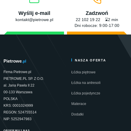
Wyślij e-mail
Zadzwoń
kontakt@pietrowe.pl
22 102 19 22 ⌛2 min
Dni robocze: 9:00-17:00
Pietrowe
NASZA OFERTA
.pl
Firma Pietrowe.pl
Łóżka piętrowe
PIETROWE.PL SP. Z O.O.
Łóżka na antresoli
al. Jana Pawła II 22
00-133 Warszawa
Łóżka pojedyncze
POLSKA
Materace
KRS: 0001024999
REGON: 524755514
Dodatki
NIP: 5252947983
OBSERWUJ NAS