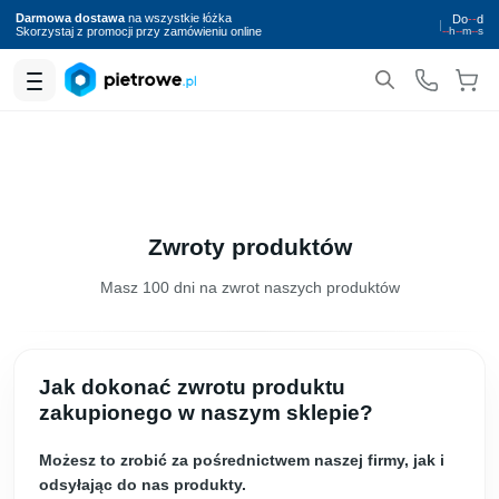
Darmowa dostawa
na wszystkie łóżka
Do
--
d
|
Skorzystaj z promocji przy zamówieniu online
--
h
--
m
--
s
Zwroty produktów
Masz 100 dni na zwrot naszych produktów
Jak dokonać zwrotu produktu
zakupionego w naszym sklepie?
Możesz to zrobić za pośrednictwem naszej firmy, jak i
odsyłając do nas produkty.