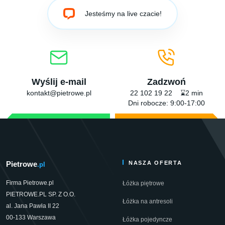
Jesteśmy na live czacie!
Wyślij e-mail
Zadzwoń
kontakt@pietrowe.pl
22 102 19 22 ⌛2 min
Dni robocze: 9:00-17:00
Pietrowe
NASZA OFERTA
.pl
Firma Pietrowe.pl
Łóżka piętrowe
PIETROWE.PL SP. Z O.O.
Łóżka na antresoli
al. Jana Pawła II 22
00-133 Warszawa
Łóżka pojedyncze