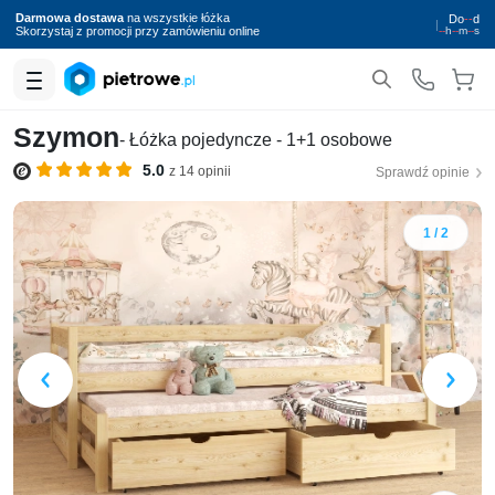
Darmowa dostawa
na wszystkie łóżka
Do
--
d
|
Skorzystaj z promocji przy zamówieniu online
--
h
--
m
--
s
Szymon
- Łóżka pojedyncze - 1+1 osobowe
5.0
z 14 opinii
Sprawdź opinie
1 / 2