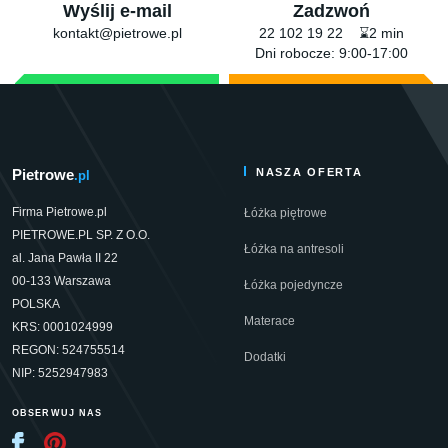
Wyślij e-mail
Zadzwoń
kontakt@pietrowe.pl
22 102 19 22 ⌛2 min
Dni robocze: 9:00-17:00
Pietrowe
NASZA OFERTA
.pl
Firma Pietrowe.pl
Łóżka piętrowe
PIETROWE.PL SP. Z O.O.
Łóżka na antresoli
al. Jana Pawła II 22
00-133 Warszawa
Łóżka pojedyncze
POLSKA
Materace
KRS: 0001024999
REGON: 524755514
Dodatki
NIP: 5252947983
OBSERWUJ NAS