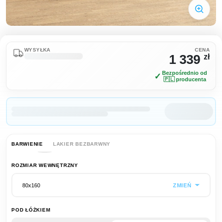
WYSYŁKA
CENA
1 339
zł
Bezpośrednio od
✓
🇵🇱 producenta
BARWIENIE
LAKIER BEZBARWNY
ROZMIAR WEWNĘTRZNY
ZMIEŃ
80x160
POD ŁÓŻKIEM