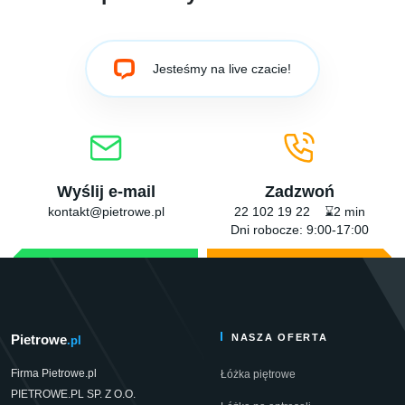
Jesteśmy na live czacie!
Wyślij e-mail
Zadzwoń
kontakt@pietrowe.pl
22 102 19 22 ⌛2 min
Dni robocze: 9:00-17:00
Pietrowe
NASZA OFERTA
.pl
Firma Pietrowe.pl
Łóżka piętrowe
PIETROWE.PL SP. Z O.O.