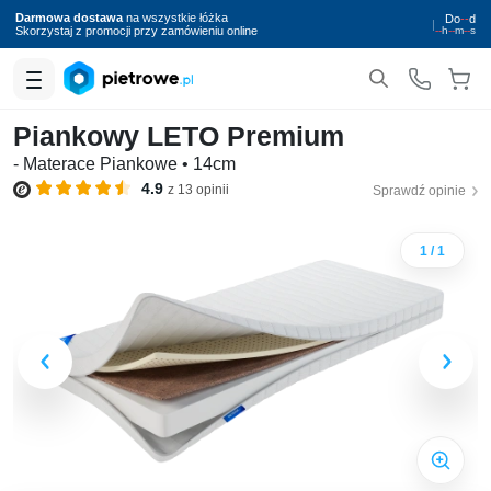
Darmowa dostawa
na wszystkie łóżka
Do
--
d
|
Skorzystaj z promocji przy zamówieniu online
--
h
--
m
--
s
Piankowy LETO Premium
- Materace Piankowe
• 14cm
4.9
z 13 opinii
Sprawdź opinie
1 / 1